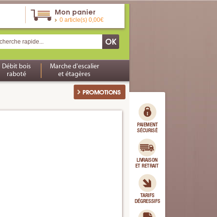
Mon panier
0 article(s) 0,00€
Débit bois
Marche d'escalier
raboté
et étagères