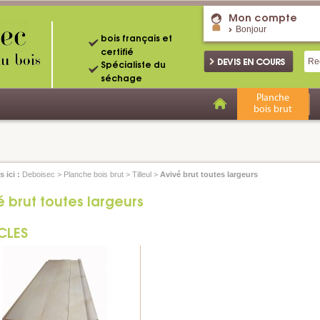
Mon compte
Bonjour
bois français et
certifié
Spécialiste du
séchage
Planche
bois brut
 ici :
Deboisec
>
Planche bois brut
>
Tilleul
>
Avivé brut toutes largeurs
é brut toutes largeurs
CLES