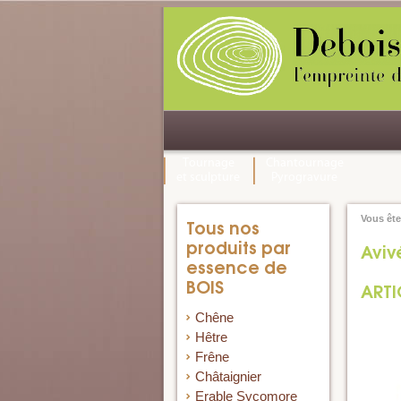
Tournage
Chantournage
et sculpture
Pyrogravure
Vous êtes
Tous nos
produits par
Aviv
essence de
BOIS
ARTI
Chêne
Hêtre
Frêne
Châtaignier
Erable Sycomore