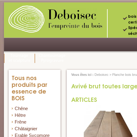
bois
certi
Spéc
séc
Tournage
Chantournage
et sculpture
Pyrogravure
Vous êtes ici :
Deboisec
>
Planche bois bru
Tous nos
produits par
Avivé brut toutes larg
essence de
BOIS
ARTICLES
Chêne
Hêtre
Frêne
Châtaignier
Erable Sycomore