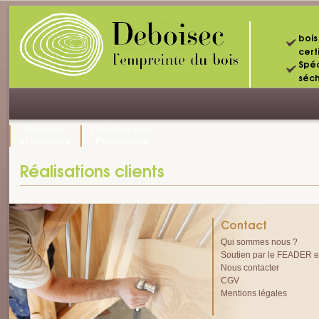
bois
certi
Spéc
séc
Tournage
Chantournage
et sculpture
Pyrogravure
Réalisations clients
Contact
Qui sommes nous ?
Soutien par le FEADER et
Nous contacter
CGV
Mentions légales