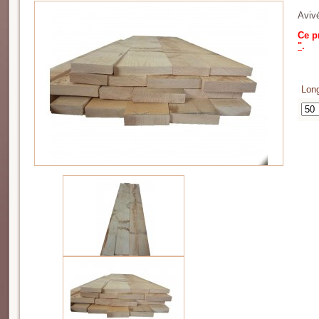
Avivé
Ce p
"
.
Lon