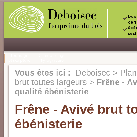
bois
certi
Spéc
séc
Tournage
Chantournage
et sculpture
Pyrogravure
Vous êtes ici :
Deboisec
>
Plan
brut toutes largeurs
>
Frêne - Av
qualité ébénisterie
Frêne - Avivé brut t
ébénisterie