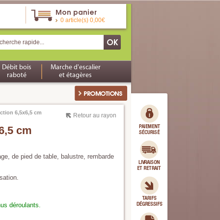
Mon panier
0 article(s) 0,00€
Débit bois
Marche d'escalier
raboté
et étagères
ection 6,5x6,5 cm
Retour au rayon
x6,5 cm
age, de pied de table, balustre, rembarde
sation.
nus déroulants.