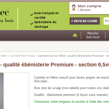
Mon compte
Bonjour
bois français et
certifié
Spécialiste du
séchage
Planche
bois brut
>
Hêtre
>
Carrelet-Pied-Poteau
>
Carrelet brut en Hêtre - qualité ébénisterie Premium - s
 - qualité ébénisterie Premium - section 6,5
Carrelet en Hêtre massif pour divers projets de tourn
d'escalier...
Bois brut de sciage (non raboté) pour toutes vos réali
Qualité : ébénisterie premium (4 faces sans noeuds)
Choisissez votre longueur et section à l'aide des me