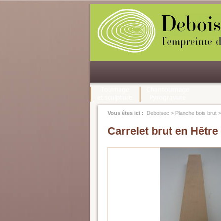
Tournage
Chantournage
et sculpture
Pyrogravure
Vous êtes ici :
Deboisec
>
Planche bois brut
Carrelet brut en Hêtre