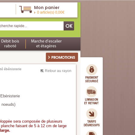
Mon panier
0 article(s) 0,00€
Débit bois
Marche d'escalier
raboté
et étagères
ité ébénisterie
Retour au rayon
 Ebénisterie
s noeuds)
eloppée sera composée de plusieurs
anche faisant de 5 à 12 cm de large
large.