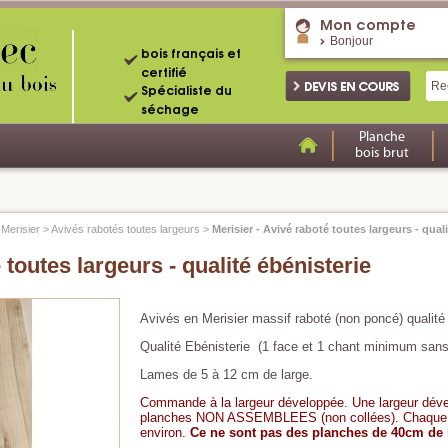
Mon compte
Bonjour
bois français et
certifié
Spécialiste du
séchage
Planche
bois brut
>
Merisier
>
Avivés rabotés toutes largeurs
>
Merisier - Avivé raboté toutes largeurs - qual
 toutes largeurs - qualité ébénisterie
Avivés en Merisier massif raboté (non poncé) qualité
Qualité Ebénisterie (1 face et 1 chant minimum san
Lames de 5 à 12 cm de large.
Commande à la largeur développée. Une largeur dév
planches NON ASSEMBLEES (non collées). Chaque pl
environ.
Ce ne sont pas des planches de 40cm de 