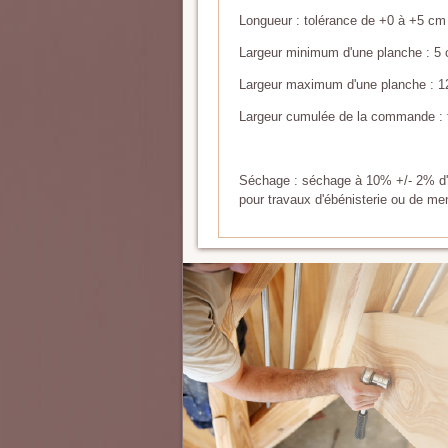
Longueur : tolérance de +0 à +5 cm
Largeur minimum d'une planche : 5 
Largeur maximum d'une planche : 1
Largeur cumulée de la commande : 
Séchage : séchage à 10% +/- 2% d'h
pour travaux d'ébénisterie ou de men