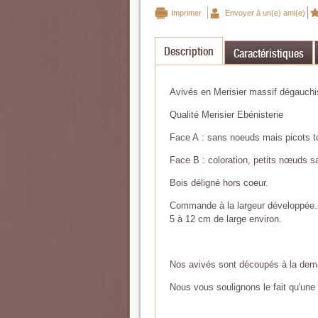
Imprimer
Envoyer à un(e) ami(e)
Description
Caractéristiques
Avivés en Merisier massif dégauchi
Qualité Merisier Ebénisterie
Face A : sans noeuds mais picots t
Face B : coloration, petits nœuds sai
Bois déligné hors coeur.
Commande à la largeur développée
5 à 12 cm de large environ.
Nos avivés sont découpés à la dema
Nous vous soulignons le fait qu'une