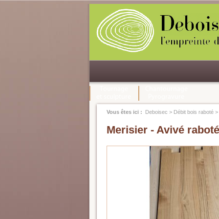
Tournage
Chantournage
et sculpture
Pyrogravure
Vous êtes ici :
Deboisec
>
Débit bois raboté
Merisier - Avivé raboté