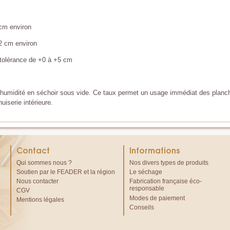
cm environ
2 cm environ
tolérance de +0 à +5 cm
umidité en séchoir sous vide. Ce taux permet un usage immédiat des planche
uiserie intérieure.
Contact
Informations
Qui sommes nous ?
Nos divers types de produits
Soutien par le FEADER et la région
Le séchage
Nous contacter
Fabrication française éco-
responsable
CGV
Modes de paiement
Mentions légales
Conseils