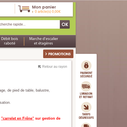
Mon panier
0 article(s) 0,00€
Débit bois
Marche d'escalier
raboté
et étagères
Retour au rayon
ge, de pied de table, balustre,
sation.
"carrelet en Frêne"
sur gestion de