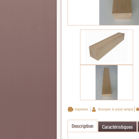
Imprimer
Envoyer à un(e) ami(e)
Description
Caractéristiques