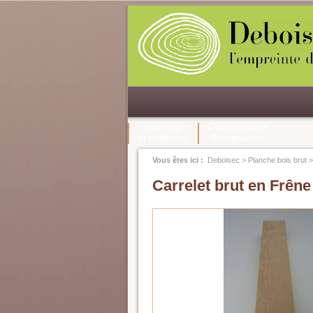
Tournage
Chantournage
et sculpture
Pyrogravure
Vous êtes ici :
Deboisec
>
Planche bois brut
Carrelet brut en Frêne 