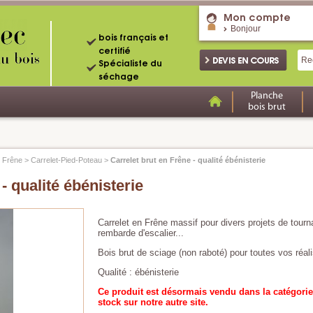
Mon compte
Bonjour
bois français et
certifié
Spécialiste du
séchage
Planche
bois brut
>
Frêne
>
Carrelet-Pied-Poteau
>
Carrelet brut en Frêne - qualité ébénisterie
- qualité ébénisterie
Carrelet en Frêne massif pour divers projets de tourna
rembarde d'escalier...
Bois brut de sciage (non raboté) pour toutes vos réali
Qualité : ébénisterie
Ce produit est désormais vendu dans la catégorie
stock sur notre autre site.