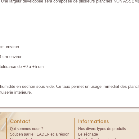
. Une largeur développée sera composée de plusieurs planches NON ASSEM
cm environ
4 cm environ
tolérance de +0 à +5 cm
umidité en séchoir sous vide. Ce taux permet un usage immédiat des planche
uiserie intérieure.
Contact
Informations
Qui sommes nous ?
Nos divers types de produits
Soutien par le FEADER et la région
Le séchage