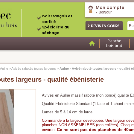
Mon compte
Bonjour
bois français et
certifié
Spécialiste du
séchage
Planche
bois brut
Aulne
>
Avivés rabotés toutes largeurs
>
Aulne - Avivé raboté toutes largeurs - qualité é
utes largeurs - qualité ébénisterie
Avivés en Aulne massif raboté (non poncé) qualité E
Qualité Ebénisterie Standard (1 face et 1 chant min
Lames de 5 à 14 cm de large.
Commande à la largeur développée. Une largeur dév
planches NON ASSEMBLEES (non collées). Chaque pl
Ce ne sont pas des planches de 40cm 
environ.