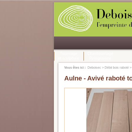
Tournage
Chantournage
et sculpture
Pyrogravure
Vous êtes ici :
Deboisec
>
Débit bois raboté
>
Aulne - Avivé raboté to